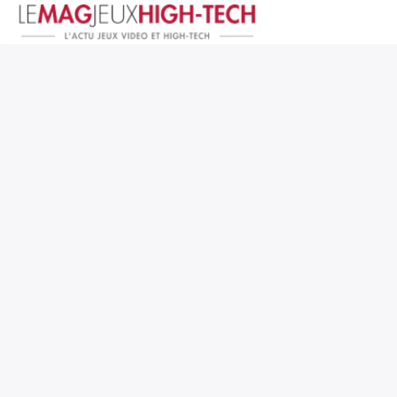
Jeux Vidéo
PC et Hardware
Smartphone et Tablettes
High-Tech
Mangas et Comics
TV, cinéma
Test