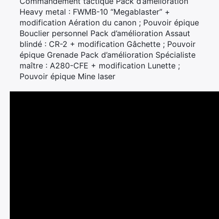
Commandement tactique Pack d’amélioration
Heavy metal : FWMB-10 “Megablaster” +
modification Aération du canon ; Pouvoir épique
Bouclier personnel Pack d’amélioration Assaut
blindé : CR-2 + modification Gâchette ; Pouvoir
épique Grenade Pack d’amélioration Spécialiste
maître : A280-CFE + modification Lunette ;
Pouvoir épique Mine laser
Rechercher
: