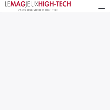
Jeux Vidéo
PC et Hardware
Smartphone et Tablettes
High-Tech
Mangas et Comics
TV, cinéma
Test