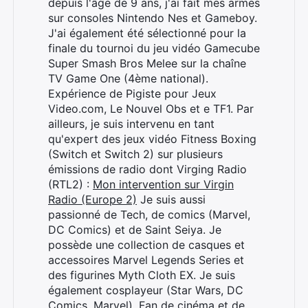
depuis l'âge de 9 ans, j'ai fait mes armes
sur consoles Nintendo Nes et Gameboy.
J'ai également été sélectionné pour la
finale du tournoi du jeu vidéo Gamecube
Super Smash Bros Melee sur la chaîne
TV Game One (4ème national).
Expérience de Pigiste pour Jeux
Video.com, Le Nouvel Obs et e TF1. Par
ailleurs, je suis intervenu en tant
qu'expert des jeux vidéo Fitness Boxing
(Switch et Switch 2) sur plusieurs
émissions de radio dont Virging Radio
(RTL2) :
Mon intervention sur Virgin
Radio (Europe 2)
Je suis aussi
passionné de Tech, de comics (Marvel,
DC Comics) et de Saint Seiya. Je
possède une collection de casques et
accessoires Marvel Legends Series et
des figurines Myth Cloth EX. Je suis
également cosplayeur (Star Wars, DC
Comics, Marvel). Fan de cinéma et de