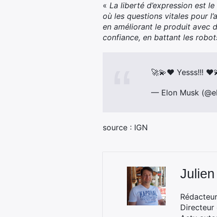
«
La liberté d’expression est l
où les questions vitales pour l
en améliorant le produit avec 
confiance, en battant les robo
🚀💫♥️ Yesss!!! ♥️
— Elon Musk (@e
source : IGN
Julien
Rédacteur 
Directeur