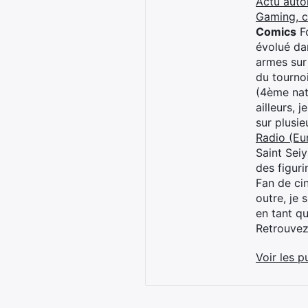
Actu auto
Gaming, 
Comics
Fo
évolué dan
armes sur
du tourno
(4ème nat
ailleurs, 
sur plusi
Radio (Eu
Saint Sei
des figur
Fan de cin
outre, je 
en tant q
Retrouve
Voir les p