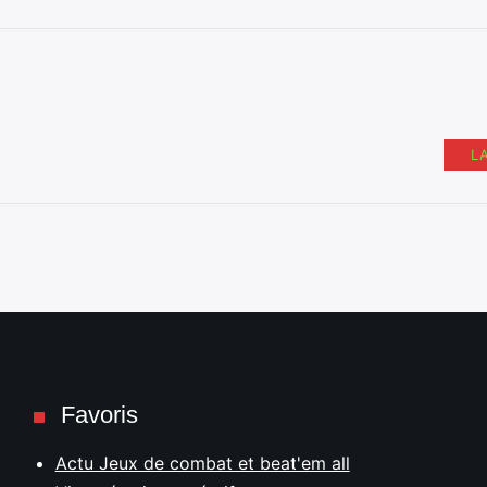
L
Favoris
Actu Jeux de combat et beat'em all