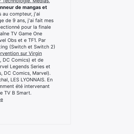
 Technologie, Médias,
onneur de mangas et
 au compteur, j'ai
 de 9 ans, j'ai fait mes
ctionné pour la finale
chaîne TV Game One
el Obs et e TF1. Par
oxing (Switch et Switch 2)
rvention sur Virgin
l, DC Comics) et de
rvel Legends Series et
s, DC Comics, Marvel).
archal, LES LYONNAIS. En
cemment été intervenant
ne TV B Smart.
be