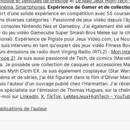
mobile et véhicules de prestige
et
Le Mag Jeux High-Tech -
cinéma, Smartphones
.
Expérience de Gamer et de collecti
rt d'une solide expérience en compétition avec 55 courses
s diverses catégories : Passionné de jeux vidéo depuis l'âge
 consoles Nintendo Nes et Gameboy. J'ai également été séle
i du jeu vidéo Gamecube Super Smash Bros Melee sur la 
ional). Expérience de Pigiste pour Jeux Video.com, Le Nouv
je suis intervenu en tant qu'expert des jeux vidéo Fitness B
eurs émissions de radio dont Virging Radio (RTL2) :
Mon inte
rope 2)
Je suis aussi passionné de Tech, de comics (Marve
ya. Je possède une collection de casques et accessoires Ma
ines Myth Cloth EX. Je suis également cosplayeur (Star War
éma et de séries, j'ai été figurant dans le film d'Olivier M
suis l'auteur d'un ouvrage publié chez l'Harmattan. J'ai ré
ue spécialiste sur l'émission de Thomas Hugues, sur la chaî
z-moi sur
LinkedIn
,
X
,
TikTok
,
LeMagJeuxHighTech - YouTu
ublications de l'auteur