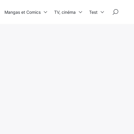
×
Mangas et Comics
TV, cinéma
Test