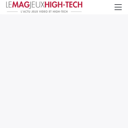
Jeux Vidéo
PC et Hardware
Smartphone et Tablettes
High-Tech
Mangas et Comics
TV, cinéma
Test