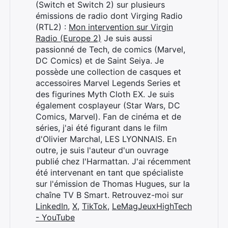
(Switch et Switch 2) sur plusieurs
émissions de radio dont Virging Radio
(RTL2) :
Mon intervention sur Virgin
Radio (Europe 2)
Je suis aussi
passionné de Tech, de comics (Marvel,
DC Comics) et de Saint Seiya. Je
possède une collection de casques et
accessoires Marvel Legends Series et
des figurines Myth Cloth EX. Je suis
également cosplayeur (Star Wars, DC
Comics, Marvel). Fan de cinéma et de
séries, j'ai été figurant dans le film
d'Olivier Marchal, LES LYONNAIS. En
outre, je suis l'auteur d'un ouvrage
publié chez l'Harmattan. J'ai récemment
été intervenant en tant que spécialiste
sur l'émission de Thomas Hugues, sur la
chaîne TV B Smart. Retrouvez-moi sur
LinkedIn
,
X
,
TikTok
,
LeMagJeuxHighTech
- YouTube