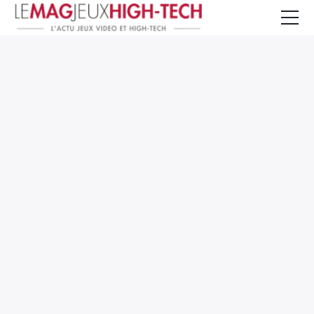
Jeux Vidéo
PC et Hardware
Smartphone et Tablettes
High-Tech
Mangas et Comics
TV, cinéma
Test