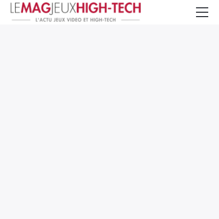
Jeux Vidéo
PC et Hardware
Smartphone et Tablettes
High-Tech
Mangas et Comics
TV, cinéma
Test