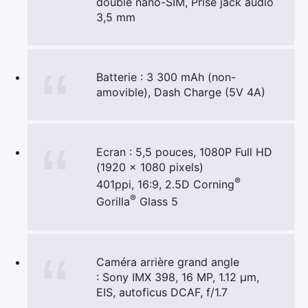
double nano-SIM, Prise jack audio
3,5 mm
×
Batterie : 3 300 mAh (non-
amovible), Dash Charge (5V 4A)
Rechercher
:
Ecran : 5,5 pouces, 1080P Full HD
(1920 x 1080 pixels)
®
401ppi, 16:9, 2.5D Corning
®
Gorilla
Glass 5
Caméra arrière grand angle
: Sony IMX 398, 16 MP, 1.12 µm,
EIS, autoficus DCAF, f/1.7