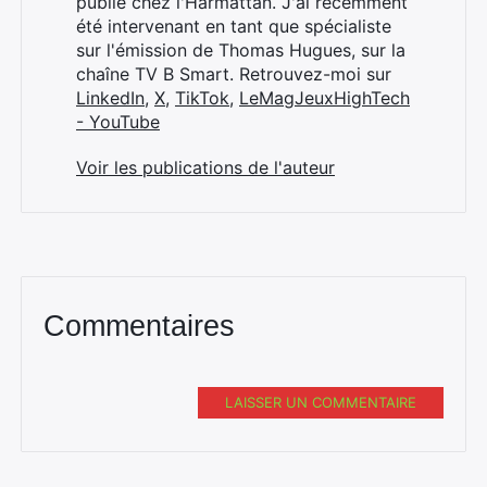
publié chez l'Harmattan. J'ai récemment
été intervenant en tant que spécialiste
sur l'émission de Thomas Hugues, sur la
chaîne TV B Smart. Retrouvez-moi sur
LinkedIn
,
X
,
TikTok
,
LeMagJeuxHighTech
- YouTube
Voir les publications de l'auteur
Commentaires
LAISSER UN COMMENTAIRE