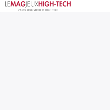
Jeux Vidéo
PC et Hardware
Smartphone et Tablettes
High-Tech
Mangas et Comics
TV, cinéma
Test