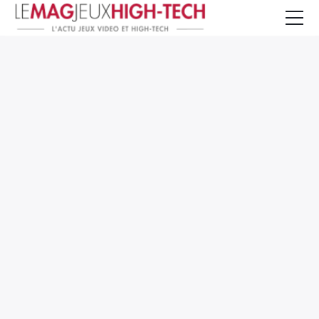
Jeux Vidéo
PC et Hardware
Smartphone et Tablettes
High-Tech
Mangas et Comics
TV, cinéma
Test