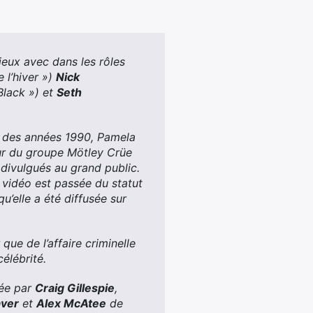
ieux avec dans les rôles
 l’hiver »)
Nick
Black ») et
Seth
ds des années 1990, Pamela
teur du groupe Mötley Crüe
é divulgués au grand public.
a vidéo est passée du statut
’elle a été diffusée sur
que de l’affaire criminelle
célébrité.
sée par
Craig Gillespie
,
aver
et
Alex McAtee
de