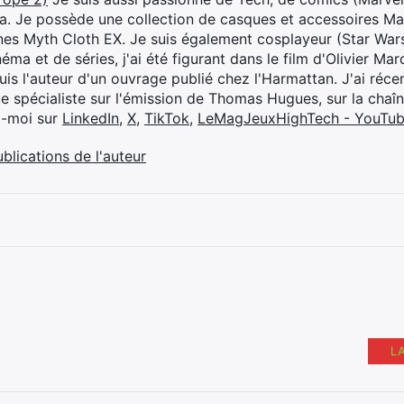
ya. Je possède une collection de casques et accessoires Ma
ines Myth Cloth EX. Je suis également cosplayeur (Star War
éma et de séries, j'ai été figurant dans le film d'Olivier M
suis l'auteur d'un ouvrage publié chez l'Harmattan. J'ai ré
ue spécialiste sur l'émission de Thomas Hugues, sur la chaî
z-moi sur
LinkedIn
,
X
,
TikTok
,
LeMagJeuxHighTech - YouTu
ublications de l'auteur
L