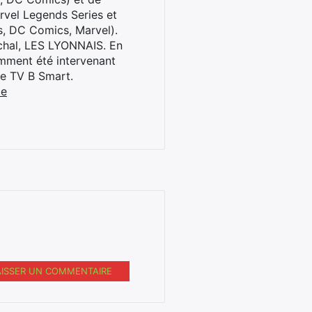
rvel Legends Series et
s, DC Comics, Marvel).
archal, LES LYONNAIS. En
cemment été intervenant
ne TV B Smart.
be
AISSER UN COMMENTAIRE