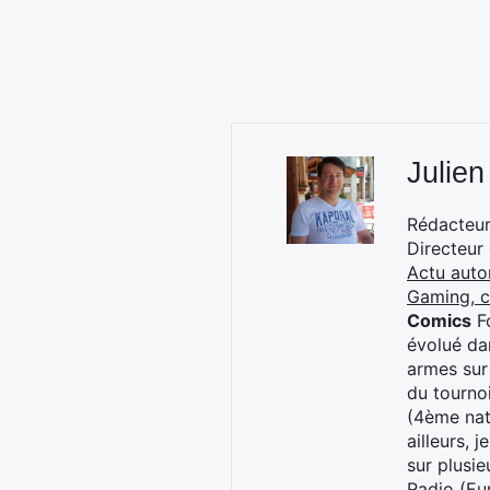
Julien
Rédacteur 
Directeur
Actu auto
Gaming, 
Comics
Fo
évolué dan
armes sur
du tourno
(4ème nat
ailleurs, 
sur plusi
Radio (Eu