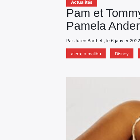
Actualités
Pam et Tommy 
Pamela Ande
Par Julien Barthet , le 6 janvier 202
alerte à malibu
Disney