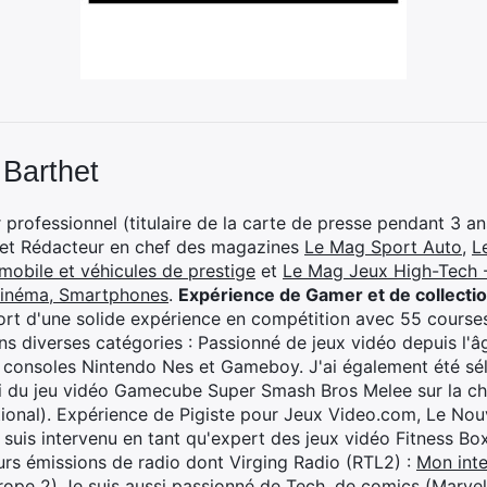
 Barthet
professionnel (titulaire de la carte de presse pendant 3 ans
 et Rédacteur en chef des magazines
Le Mag Sport Auto
,
L
mobile et véhicules de prestige
et
Le Mag Jeux High-Tech -
cinéma, Smartphones
.
Expérience de Gamer et de collecti
rt d'une solide expérience en compétition avec 55 courses
s diverses catégories : Passionné de jeux vidéo depuis l'âge
 consoles Nintendo Nes et Gameboy. J'ai également été séle
i du jeu vidéo Gamecube Super Smash Bros Melee sur la 
ional). Expérience de Pigiste pour Jeux Video.com, Le Nouv
je suis intervenu en tant qu'expert des jeux vidéo Fitness B
eurs émissions de radio dont Virging Radio (RTL2) :
Mon inte
rope 2)
Je suis aussi passionné de Tech, de comics (Marve