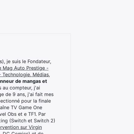
), je suis le Fondateur,
e Mag Auto Prestige -
 Technologie, Médias,
onneur de mangas et
 au compteur, j'ai
 de 9 ans, j'ai fait mes
ctionné pour la finale
chaîne TV Game One
el Obs et e TF1. Par
oxing (Switch et Switch 2)
rvention sur Virgin
l, DC Comics) et de