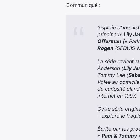
Communiqué :
Inspirée d’une hist
principaux
Lily J
Offerman
(« Park
Rogen
(SEDUIS-MO
La série revient 
Anderson (
Lily J
Tommy Lee (
Seba
Volée au domicile
de curiosité clan
internet en 1997.
Cette série origin
– explore le fragi
Écrite par les pr
«
Pam & Tommy
»