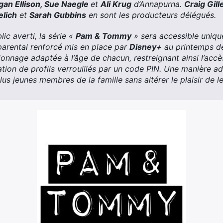
an Ellison, Sue Naegle
et
Ali Krug
d’Annapurna.
Craig Gill
elich
et
Sarah Gubbins
en sont les producteurs délégués.
ic averti, la série «
Pam & Tommy
» sera accessible uniq
 parental renforcé mis en place par
Disney+
au printemps de
ionnage adaptée à l’âge de chacun, restreignant ainsi l’accè
ation de profils verrouillés par un code PIN. Une manière ad
us jeunes membres de la famille sans altérer le plaisir de l