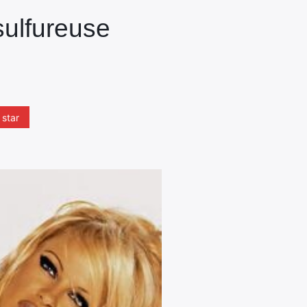
ulfureuse
star