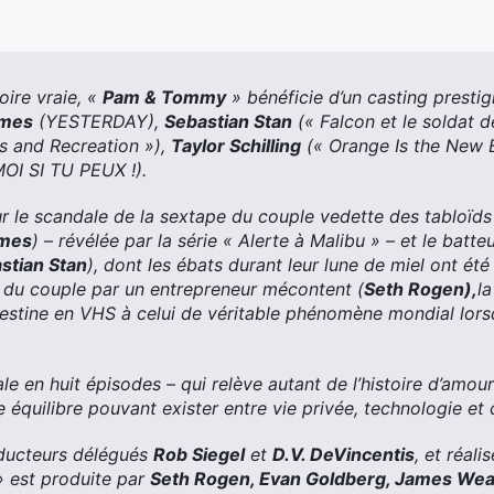
oire vraie, «
Pam & Tommy
» bénéficie d’un casting prestig
ames
(YESTERDAY),
Sebastian Stan
(« Falcon et le soldat de
s and Recreation »),
Taylor Schilling
(« Orange Is the New 
I SI TU PEUX !).
sur le scandale de la sextape du couple vedette des tabloï
ames
) – révélée par la série « Alerte à Malibu » – et le bat
stian Stan
), dont les ébats durant leur lune de miel ont ét
 du couple par un entrepreneur mécontent (
Seth Rogen
),
l
destine en VHS à celui de véritable phénomène mondial lorsqu
ale en huit épisodes – qui relève autant de l’histoire d’amour 
le équilibre pouvant exister entre vie privée, technologie et 
oducteurs délégués
Rob Siegel
et
D.V. DeVincentis
, et réali
 est produite par
Seth Rogen, Evan Goldberg, James We