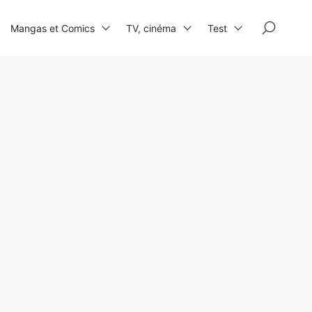
×
Mangas et Comics
TV, cinéma
Test