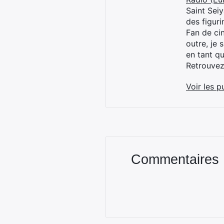
Saint Sei
des figur
Fan de cin
outre, je 
en tant q
Retrouve
Voir les p
Commentaires