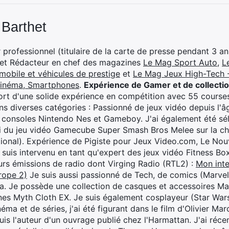
 Barthet
professionnel (titulaire de la carte de presse pendant 3 ans
 et Rédacteur en chef des magazines
Le Mag Sport Auto
,
L
mobile et véhicules de prestige
et
Le Mag Jeux High-Tech -
cinéma, Smartphones
.
Expérience de Gamer et de collecti
rt d'une solide expérience en compétition avec 55 courses
s diverses catégories : Passionné de jeux vidéo depuis l'âge
 consoles Nintendo Nes et Gameboy. J'ai également été séle
i du jeu vidéo Gamecube Super Smash Bros Melee sur la 
ional). Expérience de Pigiste pour Jeux Video.com, Le Nouv
je suis intervenu en tant qu'expert des jeux vidéo Fitness B
eurs émissions de radio dont Virging Radio (RTL2) :
Mon inte
rope 2)
Je suis aussi passionné de Tech, de comics (Marve
ya. Je possède une collection de casques et accessoires Ma
ines Myth Cloth EX. Je suis également cosplayeur (Star War
éma et de séries, j'ai été figurant dans le film d'Olivier M
suis l'auteur d'un ouvrage publié chez l'Harmattan. J'ai ré