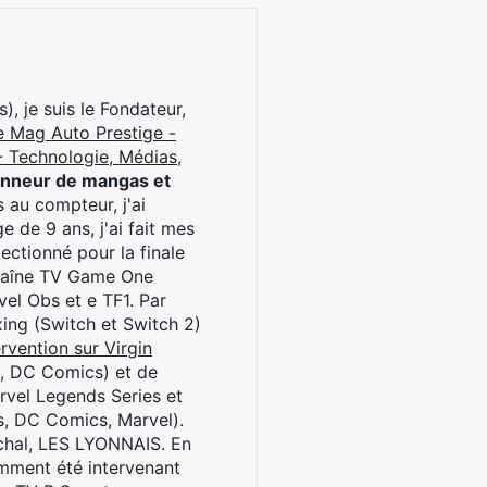
), je suis le Fondateur,
e Mag Auto Prestige -
 Technologie, Médias,
onneur de mangas et
 au compteur, j'ai
 de 9 ans, j'ai fait mes
ctionné pour la finale
chaîne TV Game One
el Obs et e TF1. Par
oxing (Switch et Switch 2)
rvention sur Virgin
l, DC Comics) et de
rvel Legends Series et
s, DC Comics, Marvel).
archal, LES LYONNAIS. En
cemment été intervenant