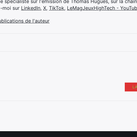
ue spécialiste sur l'émission de Thomas Hugues, sur la chaî
z-moi sur
LinkedIn
,
X
,
TikTok
,
LeMagJeuxHighTech - YouTu
ublications de l'auteur
L