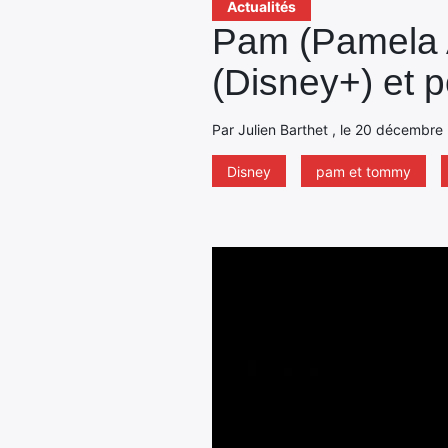
Actualités
Pam (Pamela A
(Disney+) et p
Par Julien Barthet , le 20 décembre
Disney
pam et tommy