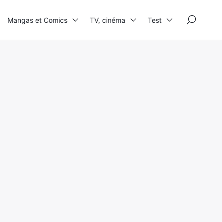
×
Mangas et Comics
TV, cinéma
Test