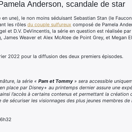
Pamela Anderson, scandale de star
e en une), le non moins séduisant Sebastian Stan (le Faucon 
ant les rôles
du couple sulfureux
composé de Pamela Anders
l et D.V. DeVincentis, la série en question est réalisée par
, James Weaver et Alex McAtee de Point Grey, et Megan Ell
ier 2022 pour la diffusion des deux premiers épisodes.
mâture, la série «
Pam et Tommy
» sera accessible uniquem
 en place par Disney+ au printemps dernier assure une exp
ainsi l’accès à certains contenus et permettant la création d
e sécuriser les visionnages des plus jeunes membres de la f
 16h32