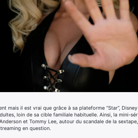
ent mais il est vrai que grâce à sa plateforme “Star”, Disn
tes, loin de sa cible familiale habituelle. Ainsi, la mini-sé
 Anderson et Tommy Lee, autour du scandale de la sextape,
streaming en question.