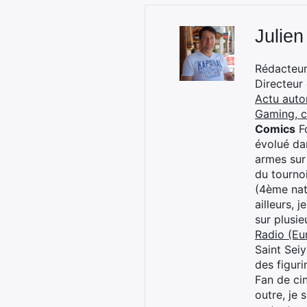
Julien
Rédacteur 
Directeur
Actu auto
Gaming, 
Comics
Fo
évolué dan
armes sur
du tourno
(4ème nat
ailleurs, 
sur plusi
Radio (Eu
Saint Sei
des figur
Fan de cin
outre, je 