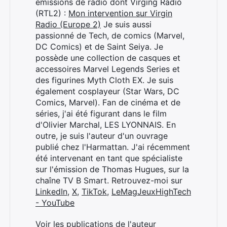
émissions de radio dont Virging Radio
(RTL2) :
Mon intervention sur Virgin
Radio (Europe 2)
Je suis aussi
passionné de Tech, de comics (Marvel,
DC Comics) et de Saint Seiya. Je
possède une collection de casques et
accessoires Marvel Legends Series et
des figurines Myth Cloth EX. Je suis
également cosplayeur (Star Wars, DC
Comics, Marvel). Fan de cinéma et de
séries, j'ai été figurant dans le film
d'Olivier Marchal, LES LYONNAIS. En
outre, je suis l'auteur d'un ouvrage
publié chez l'Harmattan. J'ai récemment
été intervenant en tant que spécialiste
sur l'émission de Thomas Hugues, sur la
chaîne TV B Smart. Retrouvez-moi sur
LinkedIn
,
X
,
TikTok
,
LeMagJeuxHighTech
- YouTube
Voir les publications de l'auteur