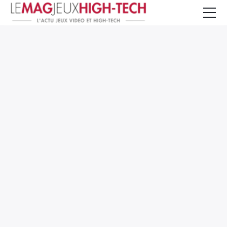
Jeux Vidéo
PC et Hardware
Smartphone et Tablettes
High-Tech
Mangas et Comics
TV, cinéma
Test