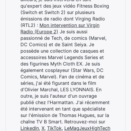
×
qu'expert des jeux vidéo Fitness Boxing
(Switch et Switch 2) sur plusieurs
émissions de radio dont Virging Radio
(RTL2) :
Mon intervention sur Virgin
Radio (Europe 2)
Je suis aussi
Rechercher
passionné de Tech, de comics (Marvel,
:
DC Comics) et de Saint Seiya. Je
possède une collection de casques et
accessoires Marvel Legends Series et
des figurines Myth Cloth EX. Je suis
également cosplayeur (Star Wars, DC
Comics, Marvel). Fan de cinéma et de
séries, j'ai été figurant dans le film
d'Olivier Marchal, LES LYONNAIS. En
outre, je suis l'auteur d'un ouvrage
publié chez l'Harmattan. J'ai récemment
été intervenant en tant que spécialiste
sur l'émission de Thomas Hugues, sur la
chaîne TV B Smart. Retrouvez-moi sur
LinkedIn
,
X
,
TikTok
,
LeMagJeuxHighTech