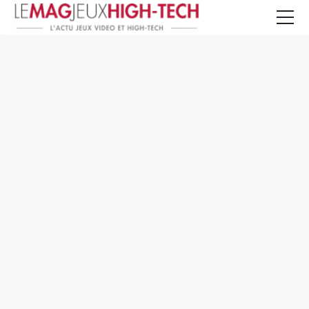
Jeux Vidéo
PC et Hardware
Smartphone et Tablettes
High-Tech
Mangas et Comics
TV, cinéma
Test