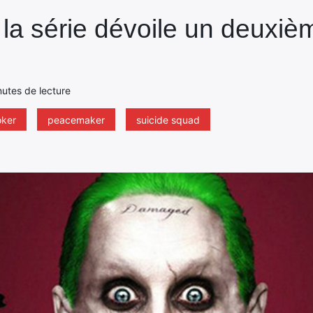
la série dévoile un deuxièm
nutes de lecture
oker
peacemaker
suicide squad