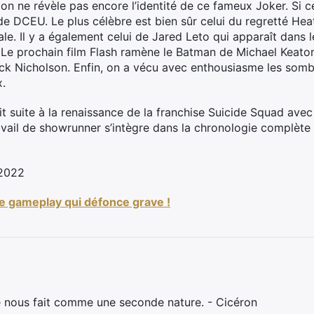
ion ne révèle pas encore l’identité de ce fameux Joker. Si ce
 de DCEU. Le plus célèbre est bien sûr celui du regretté He
le. Il y a également celui de Jared Leto qui apparaît dans l
 Le prochain film Flash ramène le Batman de Michael Keato
ack Nicholson. Enfin, on a vécu avec enthousiasme les somb
x.
 suite à la renaissance de la franchise Suicide Squad ave
avail de showrunner s’intègre dans la chronologie complèt
/2022
de gameplay qui défonce grave !
e nous fait comme une seconde nature. - Cicéron