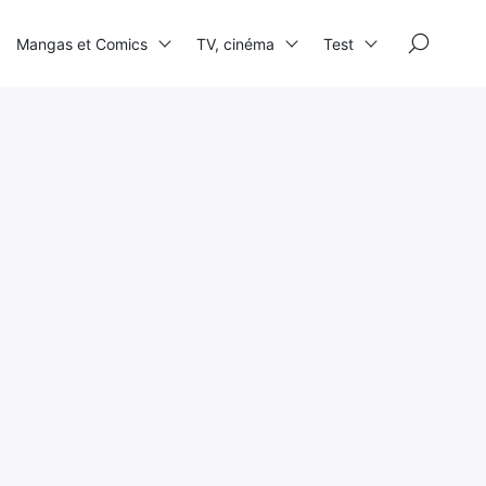
×
Mangas et Comics
TV, cinéma
Test