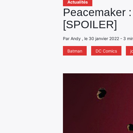
Actualités
Peacemaker : 
[SPOILER]
Par Andy , le 30 janvier 2022 - 3 mi
Batman
DC Comics
j