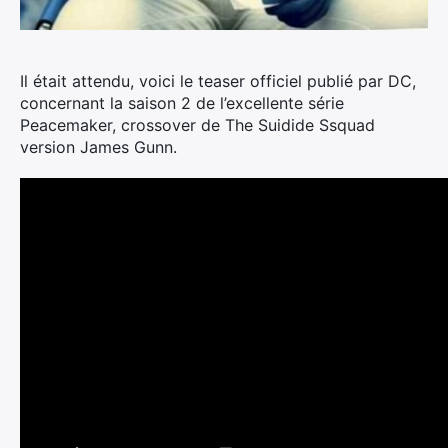
Il était attendu, voici le teaser officiel publié par DC,
concernant la saison 2 de l’excellente série
Peacemaker, crossover de The Suidide Ssquad
version James Gunn.