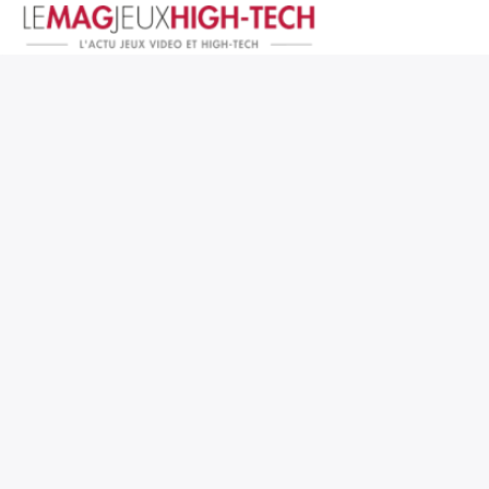
Jeux Vidéo
PC et Hardware
Smartphone et Tablettes
High-Tech
Mangas et Comics
TV, cinéma
Test