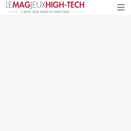
Jeux Vidéo
PC et Hardware
Smartphone et Tablettes
High-Tech
Mangas et Comics
TV, cinéma
Test