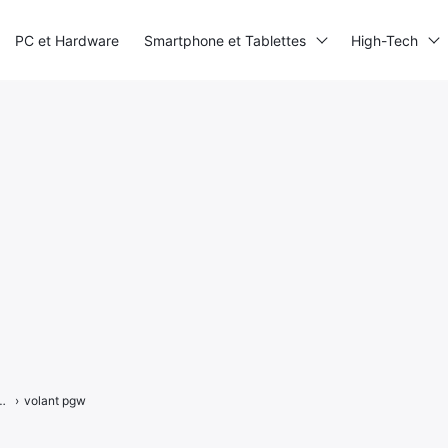
PC et Hardware
Smartphone et Tablettes
High-Tech
alon, des stands, jeux et autres goodies
›
volant pgw