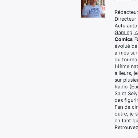
Rédacteur 
Directeur
Actu auto
Gaming, 
Comics
Fo
évolué dan
armes sur
du tourno
(4ème nat
ailleurs, 
sur plusi
Radio (Eu
Saint Sei
des figur
Fan de cin
outre, je 
en tant q
Retrouve