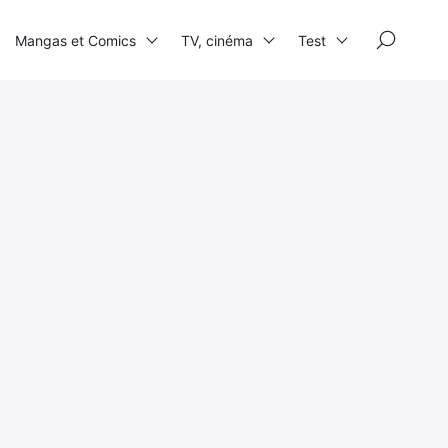
×
Mangas et Comics
TV, cinéma
Test