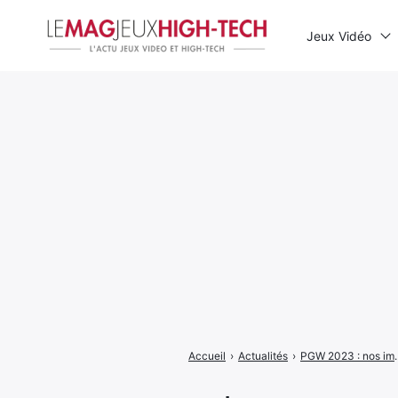
Jeux Vidéo
Rechercher
:
Accueil
›
Actualités
›
PGW 2023 : nos images du s