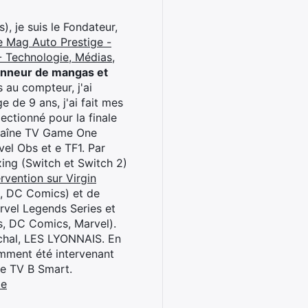
), je suis le Fondateur,
e Mag Auto Prestige -
 Technologie, Médias,
onneur de mangas et
 au compteur, j'ai
 de 9 ans, j'ai fait mes
ctionné pour la finale
chaîne TV Game One
el Obs et e TF1. Par
oxing (Switch et Switch 2)
rvention sur Virgin
l, DC Comics) et de
rvel Legends Series et
s, DC Comics, Marvel).
archal, LES LYONNAIS. En
cemment été intervenant
ne TV B Smart.
be