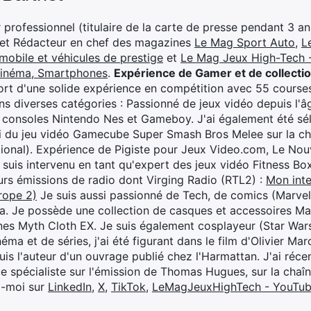
professionnel (titulaire de la carte de presse pendant 3 ans
 et Rédacteur en chef des magazines
Le Mag Sport Auto
,
L
mobile et véhicules de prestige
et
Le Mag Jeux High-Tech -
cinéma, Smartphones
.
Expérience de Gamer et de collecti
rt d'une solide expérience en compétition avec 55 courses
s diverses catégories : Passionné de jeux vidéo depuis l'âge
 consoles Nintendo Nes et Gameboy. J'ai également été séle
i du jeu vidéo Gamecube Super Smash Bros Melee sur la 
ional). Expérience de Pigiste pour Jeux Video.com, Le Nouv
je suis intervenu en tant qu'expert des jeux vidéo Fitness B
eurs émissions de radio dont Virging Radio (RTL2) :
Mon inte
rope 2)
Je suis aussi passionné de Tech, de comics (Marve
ya. Je possède une collection de casques et accessoires Ma
ines Myth Cloth EX. Je suis également cosplayeur (Star War
éma et de séries, j'ai été figurant dans le film d'Olivier M
suis l'auteur d'un ouvrage publié chez l'Harmattan. J'ai ré
ue spécialiste sur l'émission de Thomas Hugues, sur la chaî
z-moi sur
LinkedIn
,
X
,
TikTok
,
LeMagJeuxHighTech - YouTu