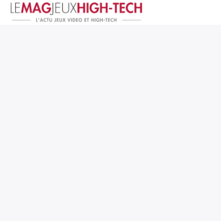
Jeux Vidéo
PC et Hardware
Smartphone et Tablettes
High-Tech
Mangas et Comics
TV, cinéma
Test