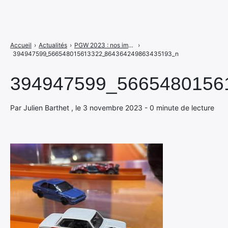
Accueil
›
Actualités
›
PGW 2023 : nos images du salon, des stands, jeux et autres goodies
›
394947599_566548015613322_864364249863435193_n
394947599_5665480156
Par Julien Barthet , le 3 novembre 2023 - 0 minute de lecture