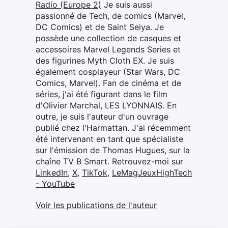
Radio (Europe 2)
Je suis aussi
passionné de Tech, de comics (Marvel,
DC Comics) et de Saint Seiya. Je
possède une collection de casques et
accessoires Marvel Legends Series et
des figurines Myth Cloth EX. Je suis
également cosplayeur (Star Wars, DC
Comics, Marvel). Fan de cinéma et de
séries, j'ai été figurant dans le film
d'Olivier Marchal, LES LYONNAIS. En
outre, je suis l'auteur d'un ouvrage
publié chez l'Harmattan. J'ai récemment
été intervenant en tant que spécialiste
sur l'émission de Thomas Hugues, sur la
chaîne TV B Smart. Retrouvez-moi sur
LinkedIn
,
X
,
TikTok
,
LeMagJeuxHighTech
- YouTube
Voir les publications de l'auteur