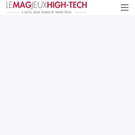
Jeux Vidéo
PC et Hardware
Smartphone et Tablettes
High-Tech
Mangas et Comics
TV, cinéma
Test