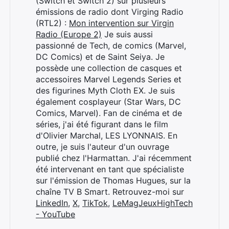
(Switch et Switch 2) sur plusieurs
émissions de radio dont Virging Radio
(RTL2) :
Mon intervention sur Virgin
Radio (Europe 2)
Je suis aussi
passionné de Tech, de comics (Marvel,
Rechercher
DC Comics) et de Saint Seiya. Je
:
possède une collection de casques et
accessoires Marvel Legends Series et
des figurines Myth Cloth EX. Je suis
également cosplayeur (Star Wars, DC
Comics, Marvel). Fan de cinéma et de
séries, j'ai été figurant dans le film
d'Olivier Marchal, LES LYONNAIS. En
outre, je suis l'auteur d'un ouvrage
publié chez l'Harmattan. J'ai récemment
été intervenant en tant que spécialiste
sur l'émission de Thomas Hugues, sur la
chaîne TV B Smart. Retrouvez-moi sur
LinkedIn
,
X
,
TikTok
,
LeMagJeuxHighTech
- YouTube