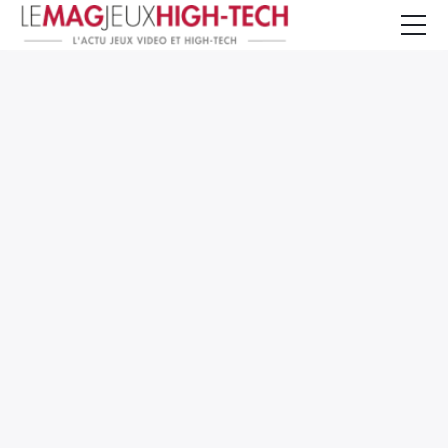
Jeux Vidéo
PC et Hardware
Smartphone et Tablettes
High-Tech
Mangas et Comics
TV, cinéma
Test