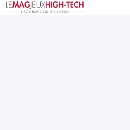
Jeux Vidéo
PC et Hardware
Smartphone et Tablettes
High-Tech
Mangas et Comics
TV, cinéma
Test