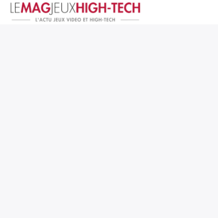
Jeux Vidéo
PC et Hardware
Smartphone et Tablettes
High-Tech
Mangas et Comics
TV, cinéma
Test