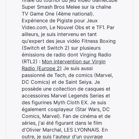
finale du tournoi du jeu vidéo Gamecube
Super Smash Bros Melee sur la chaîne
TV Game One (4ème national).
Expérience de Pigiste pour Jeux
Video.com, Le Nouvel Obs et e TF1. Par
ailleurs, je suis intervenu en tant
qu'expert des jeux vidéo Fitness Boxing
(Switch et Switch 2) sur plusieurs
émissions de radio dont Virging Radio
(RTL2) :
Mon intervention sur Virgin
Radio (Europe 2)
Je suis aussi
passionné de Tech, de comics (Marvel,
DC Comics) et de Saint Seiya. Je
Rechercher
possède une collection de casques et
:
accessoires Marvel Legends Series et
des figurines Myth Cloth EX. Je suis
également cosplayeur (Star Wars, DC
Comics, Marvel). Fan de cinéma et de
séries, j'ai été figurant dans le film
d'Olivier Marchal, LES LYONNAIS. En
outre, je suis l'auteur d'un ouvrage