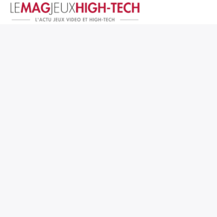
Jeux Vidéo
PC et Hardware
Smartphone et Tablettes
High-Tech
Mangas et Comics
TV, cinéma
Test