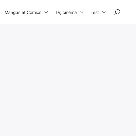
×
Mangas et Comics
TV, cinéma
Test