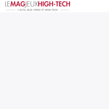
Jeux Vidéo
PC et Hardware
Smartphone et Tablettes
High-Tech
Mangas et Comics
TV, cinéma
Test