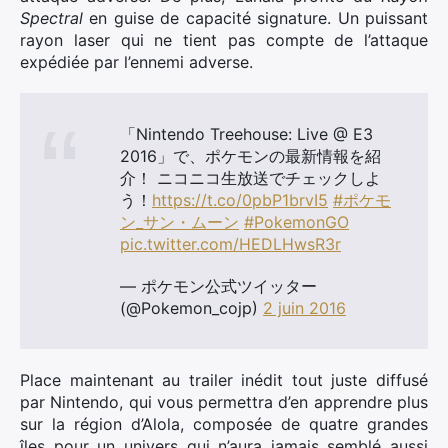
Spectral
en guise de capacité signature. Un puissant
rayon laser qui ne tient pas compte de l’attaque
expédiée par l’ennemi adverse.
「Nintendo Treehouse: Live @ E3
2016」で、ポケモンの最新情報を紹
介！ ニコニコ生放送でチェックしよ
う！
https://t.co/0pbP1brvI5
#ポケモ
ン_サン・ムーン
#PokemonGO
pic.twitter.com/HEDLHwsR3r
— ポケモン公式ツイッター
(@Pokemon_cojp)
2 juin 2016
Place maintenant au trailer inédit tout juste diffusé
par Nintendo, qui vous permettra d’en apprendre plus
sur la région d’Alola, composée de quatre grandes
îles pour un univers qui n’aura jamais semblé aussi