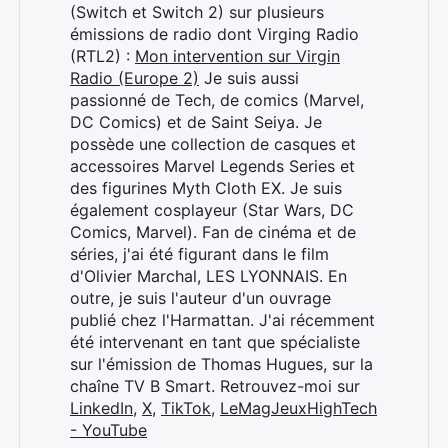
(Switch et Switch 2) sur plusieurs
émissions de radio dont Virging Radio
(RTL2) :
Mon intervention sur Virgin
Radio (Europe 2)
Je suis aussi
passionné de Tech, de comics (Marvel,
DC Comics) et de Saint Seiya. Je
possède une collection de casques et
accessoires Marvel Legends Series et
des figurines Myth Cloth EX. Je suis
également cosplayeur (Star Wars, DC
Comics, Marvel). Fan de cinéma et de
séries, j'ai été figurant dans le film
d'Olivier Marchal, LES LYONNAIS. En
outre, je suis l'auteur d'un ouvrage
publié chez l'Harmattan. J'ai récemment
été intervenant en tant que spécialiste
sur l'émission de Thomas Hugues, sur la
chaîne TV B Smart. Retrouvez-moi sur
LinkedIn
,
X
,
TikTok
,
LeMagJeuxHighTech
- YouTube