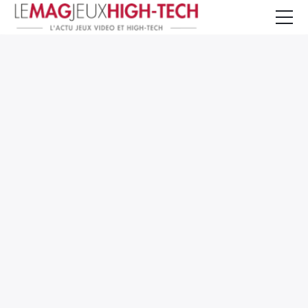
Jeux Vidéo
PC et Hardware
Smartphone et Tablettes
High-Tech
Mangas et Comics
TV, cinéma
Test