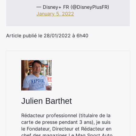
— Disney+ FR (@DisneyPlusFR)
January 5, 2022
Rechercher
Article publié le 28/01/2022 à 6h40
:
Julien Barthet
Rédacteur professionnel (titulaire de la
carte de presse pendant 3 ans), je suis
le Fondateur, Directeur et Rédacteur en
chef des magazines
Le Mag Sport Auto
,