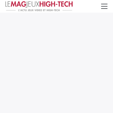
Jeux Vidéo
PC et Hardware
Smartphone et Tablettes
High-Tech
Mangas et Comics
TV, cinéma
Test