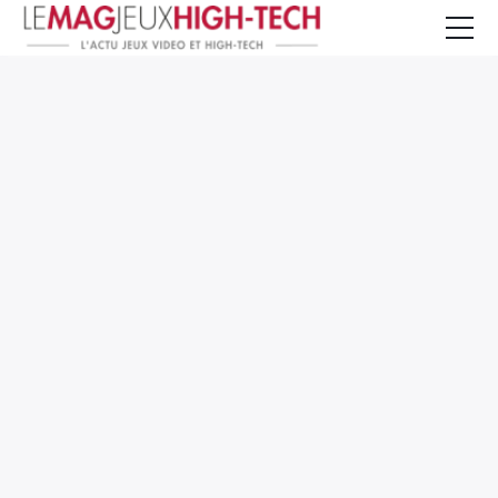
Jeux Vidéo
PC et Hardware
Smartphone et Tablettes
High-Tech
Mangas et Comics
TV, cinéma
Test