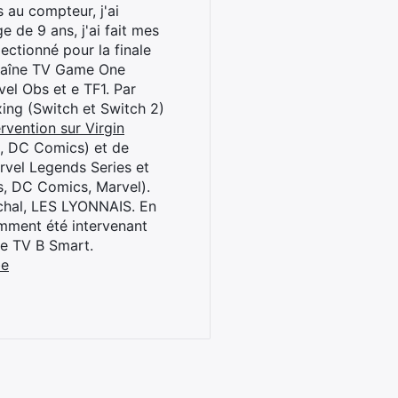
 au compteur, j'ai
 de 9 ans, j'ai fait mes
ctionné pour la finale
chaîne TV Game One
el Obs et e TF1. Par
oxing (Switch et Switch 2)
rvention sur Virgin
l, DC Comics) et de
rvel Legends Series et
s, DC Comics, Marvel).
archal, LES LYONNAIS. En
cemment été intervenant
ne TV B Smart.
be