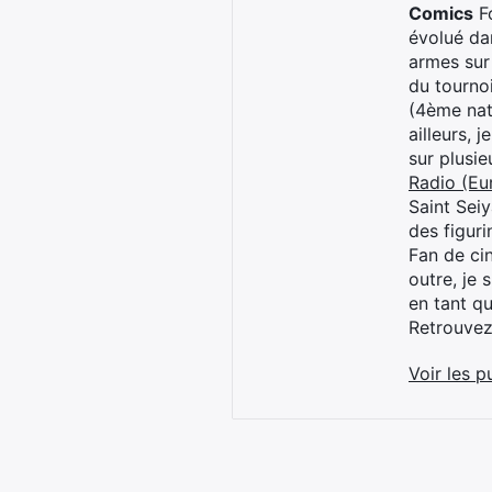
Comics
Fo
évolué dan
armes sur
du tourno
(4ème nat
ailleurs, 
sur plusi
Radio (Eu
Saint Sei
des figur
Fan de cin
outre, je 
en tant q
Retrouve
Voir les p