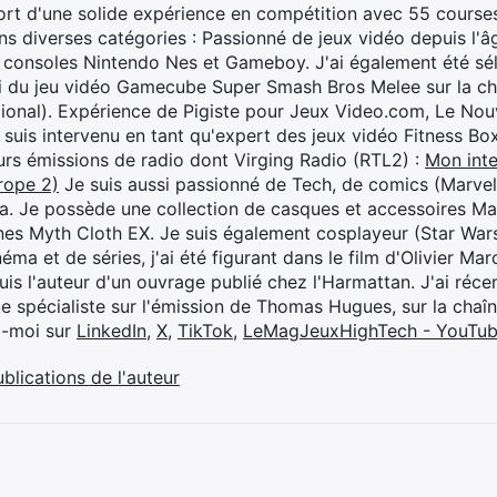
rt d'une solide expérience en compétition avec 55 courses
s diverses catégories : Passionné de jeux vidéo depuis l'âge
 consoles Nintendo Nes et Gameboy. J'ai également été séle
i du jeu vidéo Gamecube Super Smash Bros Melee sur la 
ional). Expérience de Pigiste pour Jeux Video.com, Le Nouv
je suis intervenu en tant qu'expert des jeux vidéo Fitness B
eurs émissions de radio dont Virging Radio (RTL2) :
Mon inte
rope 2)
Je suis aussi passionné de Tech, de comics (Marve
ya. Je possède une collection de casques et accessoires Ma
ines Myth Cloth EX. Je suis également cosplayeur (Star War
éma et de séries, j'ai été figurant dans le film d'Olivier M
suis l'auteur d'un ouvrage publié chez l'Harmattan. J'ai ré
ue spécialiste sur l'émission de Thomas Hugues, sur la chaî
z-moi sur
LinkedIn
,
X
,
TikTok
,
LeMagJeuxHighTech - YouTu
ublications de l'auteur