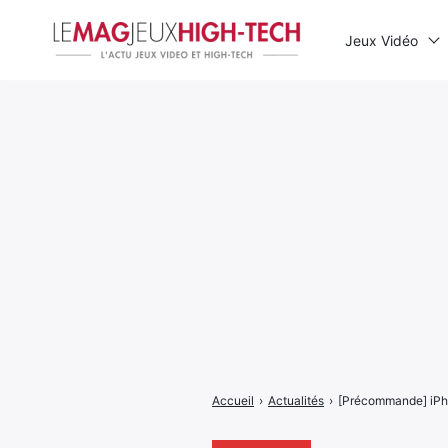
Jeux Vidéo
Rechercher
:
Accueil
›
Actualités
›
[Précommande] iPho