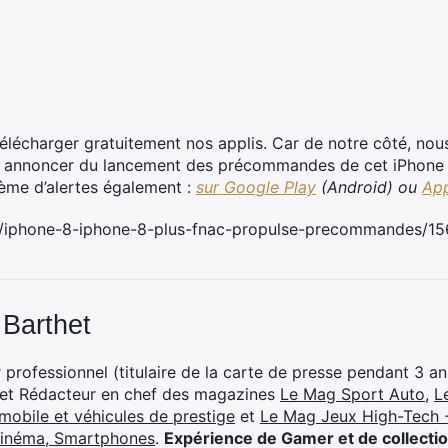
lécharger gratuitement nos applis. Car de notre côté, nous 
s annoncer du lancement des précommandes de cet iPhone 
tème d’alertes également :
sur Google Play
(Android) ou
App
m/iphone-8-iphone-8-plus-fnac-propulse-precommandes/15
 Barthet
professionnel (titulaire de la carte de presse pendant 3 ans
 et Rédacteur en chef des magazines
Le Mag Sport Auto
,
L
mobile et véhicules de prestige
et
Le Mag Jeux High-Tech -
cinéma, Smartphones
.
Expérience de Gamer et de collecti