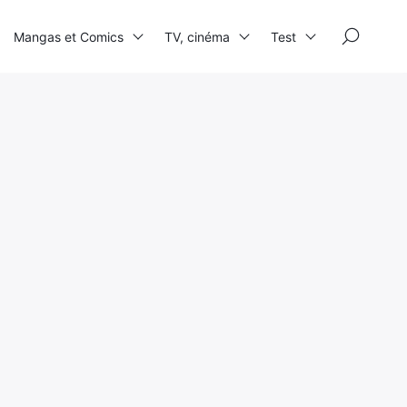
×
Mangas et Comics
TV, cinéma
Test