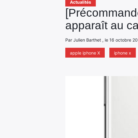
Actualités
[Précommande
apparaît au c
Par Julien Barthet , le 16 octobre 2
apple iphone X
iphone x