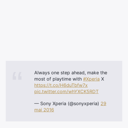
Always one step ahead, make the
most of playtime with
#Xperia
X
https://t.co/H6duTbfw7x
pic.twitter.com/whYXCK5RDT
— Sony Xperia (@sonyxperia)
29
×
mai 2016