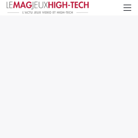
Jeux Vidéo
PC et Hardware
Smartphone et Tablettes
High-Tech
Mangas et Comics
TV, cinéma
Test