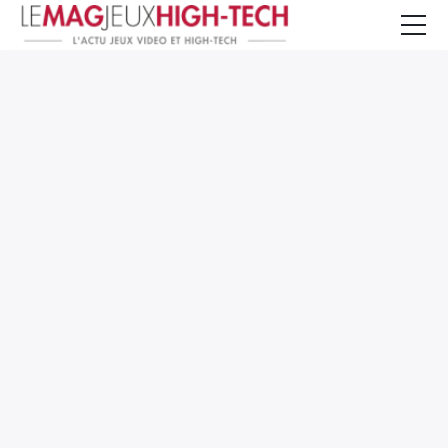
Jeux Vidéo
PC et Hardware
Smartphone et Tablettes
High-Tech
Mangas et Comics
TV, cinéma
Test