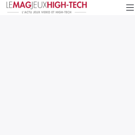
Jeux Vidéo
PC et Hardware
Smartphone et Tablettes
High-Tech
Mangas et Comics
TV, cinéma
Test