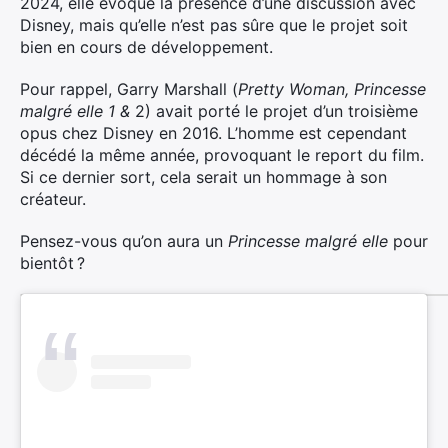
2024, elle évoque la présence d’une discussion avec
Disney, mais qu’elle n’est pas sûre que le projet soit
bien en cours de développement.
×
Pour rappel, Garry Marshall (
Pretty Woman, Princesse
malgré elle 1 &
2) avait porté le projet d’un troisième
opus chez Disney en 2016. L’homme est cependant
décédé la même année, provoquant le report du film.
Rechercher
Si ce dernier sort, cela serait un hommage à son
:
créateur.
Pensez-vous qu’on aura un
Princesse malgré elle
pour
bientôt ?