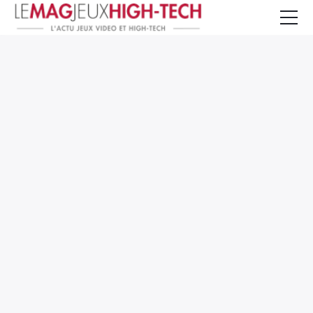
Jeux Vidéo
PC et Hardware
Smartphone et Tablettes
High-Tech
Mangas et Comics
TV, cinéma
Test