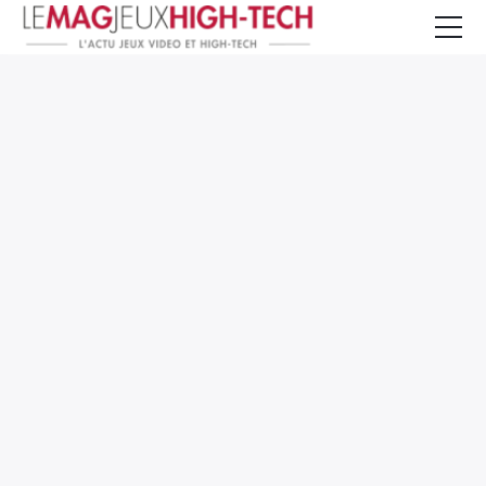
Jeux Vidéo
PC et Hardware
Smartphone et Tablettes
High-Tech
Mangas et Comics
TV, cinéma
Test