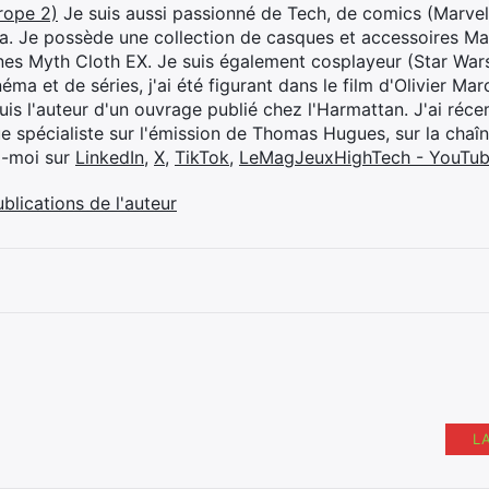
rope 2)
Je suis aussi passionné de Tech, de comics (Marve
ya. Je possède une collection de casques et accessoires Ma
ines Myth Cloth EX. Je suis également cosplayeur (Star War
éma et de séries, j'ai été figurant dans le film d'Olivier M
suis l'auteur d'un ouvrage publié chez l'Harmattan. J'ai ré
ue spécialiste sur l'émission de Thomas Hugues, sur la chaî
z-moi sur
LinkedIn
,
X
,
TikTok
,
LeMagJeuxHighTech - YouTu
ublications de l'auteur
L