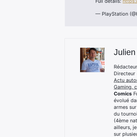
Full details:
https
— PlayStation (@
Julien
Rédacteur 
Directeur
Actu auto
Gaming, 
Comics
Fo
évolué dan
armes sur
du tourno
(4ème nat
ailleurs, 
sur plusi