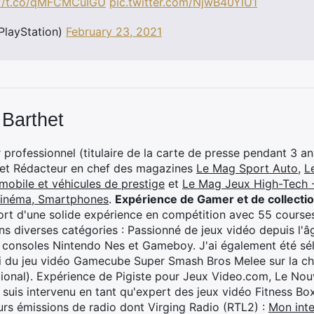
://t.co/qMFCMCuIGU
pic.twitter.com/NjwB40YlU1
PlayStation)
February 23, 2021
 Barthet
professionnel (titulaire de la carte de presse pendant 3 ans
 et Rédacteur en chef des magazines
Le Mag Sport Auto
,
L
mobile et véhicules de prestige
et
Le Mag Jeux High-Tech -
cinéma, Smartphones
.
Expérience de Gamer et de collecti
rt d'une solide expérience en compétition avec 55 courses
s diverses catégories : Passionné de jeux vidéo depuis l'âge
 consoles Nintendo Nes et Gameboy. J'ai également été séle
i du jeu vidéo Gamecube Super Smash Bros Melee sur la 
ional). Expérience de Pigiste pour Jeux Video.com, Le Nouv
je suis intervenu en tant qu'expert des jeux vidéo Fitness B
eurs émissions de radio dont Virging Radio (RTL2) :
Mon inte