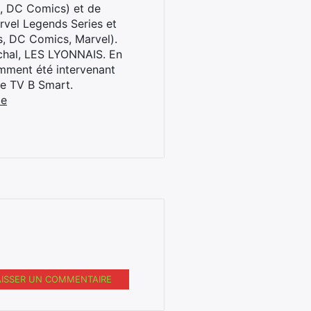
l, DC Comics) et de
rvel Legends Series et
s, DC Comics, Marvel).
archal, LES LYONNAIS. En
cemment été intervenant
ne TV B Smart.
be
AISSER UN COMMENTAIRE