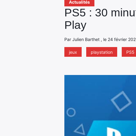
Actualités
PS5 : 30 minu
Play
Par Julien Barthet , le 24 février 20
jeux
playstation
PS5