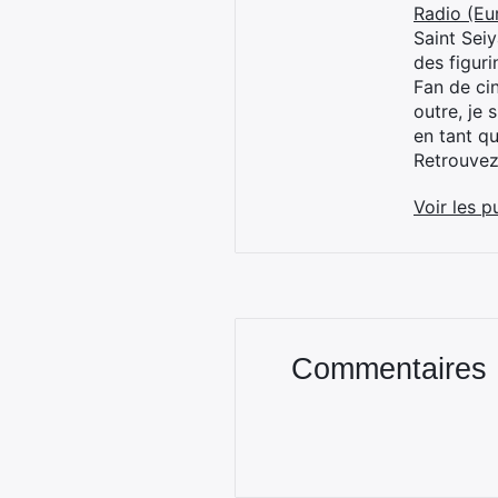
Radio (Eu
Saint Sei
des figur
Fan de cin
outre, je 
en tant q
Retrouve
Voir les p
Commentaires