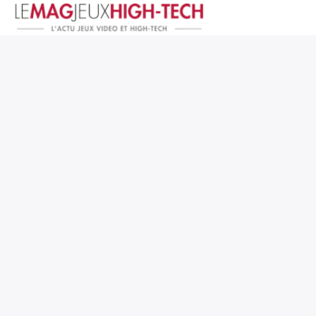
Jeux Vidéo
PC et Hardware
Smartphone et Tablettes
High-Tech
Mangas et Comics
TV, cinéma
Test