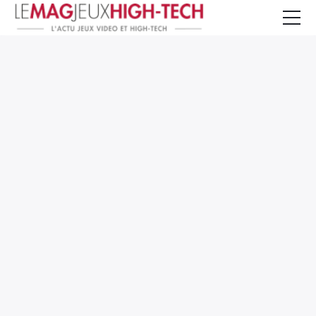
Jeux Vidéo
PC et Hardware
Smartphone et Tablettes
High-Tech
Mangas et Comics
TV, cinéma
Test