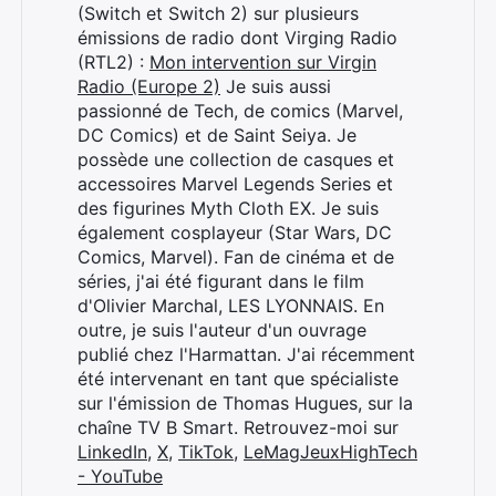
(Switch et Switch 2) sur plusieurs
émissions de radio dont Virging Radio
(RTL2) :
Mon intervention sur Virgin
Radio (Europe 2)
Je suis aussi
passionné de Tech, de comics (Marvel,
DC Comics) et de Saint Seiya. Je
possède une collection de casques et
accessoires Marvel Legends Series et
des figurines Myth Cloth EX. Je suis
également cosplayeur (Star Wars, DC
Comics, Marvel). Fan de cinéma et de
séries, j'ai été figurant dans le film
d'Olivier Marchal, LES LYONNAIS. En
outre, je suis l'auteur d'un ouvrage
publié chez l'Harmattan. J'ai récemment
été intervenant en tant que spécialiste
sur l'émission de Thomas Hugues, sur la
chaîne TV B Smart. Retrouvez-moi sur
LinkedIn
,
X
,
TikTok
,
LeMagJeuxHighTech
- YouTube