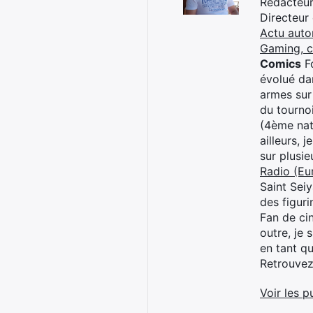
Rédacteur 
Directeur
Actu auto
Gaming, 
Comics
Fo
évolué dan
armes sur
du tourno
(4ème nat
ailleurs, 
sur plusi
Radio (Eu
Saint Sei
des figur
Fan de cin
outre, je 
en tant q
Retrouve
Voir les p