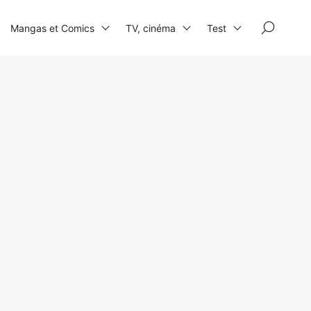
×
Mangas et Comics
TV, cinéma
Test