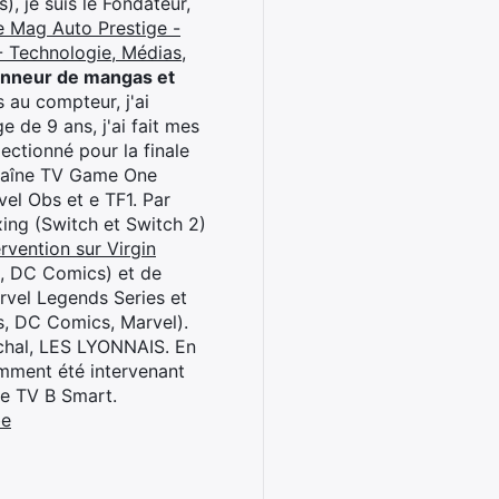
), je suis le Fondateur,
e Mag Auto Prestige -
 Technologie, Médias,
onneur de mangas et
 au compteur, j'ai
 de 9 ans, j'ai fait mes
ctionné pour la finale
chaîne TV Game One
el Obs et e TF1. Par
oxing (Switch et Switch 2)
rvention sur Virgin
l, DC Comics) et de
rvel Legends Series et
s, DC Comics, Marvel).
archal, LES LYONNAIS. En
cemment été intervenant
ne TV B Smart.
be