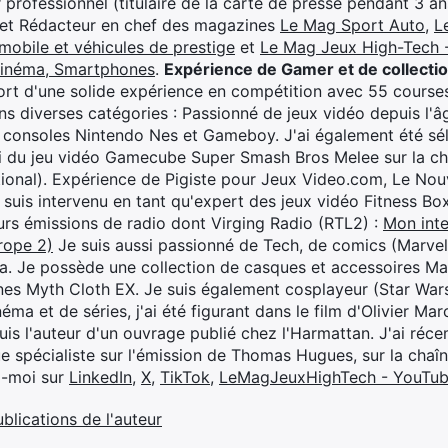
professionnel (titulaire de la carte de presse pendant 3 ans
 et Rédacteur en chef des magazines
Le Mag Sport Auto
,
L
mobile et véhicules de prestige
et
Le Mag Jeux High-Tech -
cinéma, Smartphones
.
Expérience de Gamer et de collecti
rt d'une solide expérience en compétition avec 55 courses
s diverses catégories : Passionné de jeux vidéo depuis l'âge
 consoles Nintendo Nes et Gameboy. J'ai également été séle
i du jeu vidéo Gamecube Super Smash Bros Melee sur la 
ional). Expérience de Pigiste pour Jeux Video.com, Le Nouv
je suis intervenu en tant qu'expert des jeux vidéo Fitness B
eurs émissions de radio dont Virging Radio (RTL2) :
Mon inte
rope 2)
Je suis aussi passionné de Tech, de comics (Marve
ya. Je possède une collection de casques et accessoires Ma
ines Myth Cloth EX. Je suis également cosplayeur (Star War
éma et de séries, j'ai été figurant dans le film d'Olivier M
suis l'auteur d'un ouvrage publié chez l'Harmattan. J'ai ré
ue spécialiste sur l'émission de Thomas Hugues, sur la chaî
z-moi sur
LinkedIn
,
X
,
TikTok
,
LeMagJeuxHighTech - YouTu
ublications de l'auteur