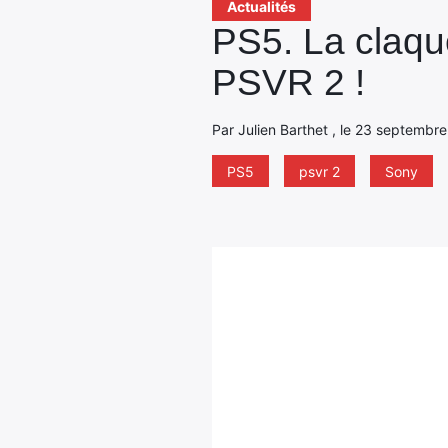
Actualités
PS5. La claque
PSVR 2 !
Par Julien Barthet , le 23 septembre
PS5
psvr 2
Sony