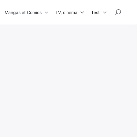
×
Mangas et Comics
TV, cinéma
Test