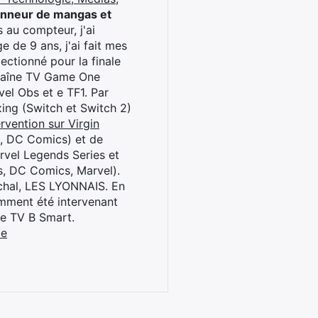
onneur de mangas et
 au compteur, j'ai
 de 9 ans, j'ai fait mes
ctionné pour la finale
chaîne TV Game One
el Obs et e TF1. Par
oxing (Switch et Switch 2)
rvention sur Virgin
l, DC Comics) et de
rvel Legends Series et
s, DC Comics, Marvel).
archal, LES LYONNAIS. En
cemment été intervenant
ne TV B Smart.
be