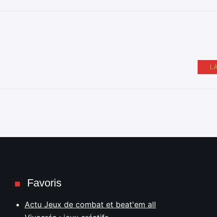
L
Favoris
Actu Jeux de combat et beat'em all