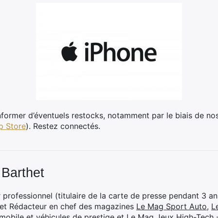
former d’éventuels restocks, notamment par le biais de no
p Store
). Restez connectés.
 Barthet
professionnel (titulaire de la carte de presse pendant 3 ans
 et Rédacteur en chef des magazines
Le Mag Sport Auto
,
L
mobile et véhicules de prestige
et
Le Mag Jeux High-Tech -