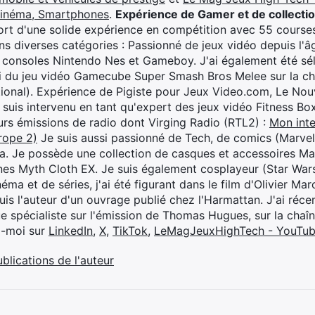
cinéma, Smartphones
.
Expérience de Gamer et de collecti
rt d'une solide expérience en compétition avec 55 courses
s diverses catégories : Passionné de jeux vidéo depuis l'âge
 consoles Nintendo Nes et Gameboy. J'ai également été séle
i du jeu vidéo Gamecube Super Smash Bros Melee sur la 
ional). Expérience de Pigiste pour Jeux Video.com, Le Nouv
je suis intervenu en tant qu'expert des jeux vidéo Fitness B
eurs émissions de radio dont Virging Radio (RTL2) :
Mon inte
rope 2)
Je suis aussi passionné de Tech, de comics (Marve
ya. Je possède une collection de casques et accessoires Ma
ines Myth Cloth EX. Je suis également cosplayeur (Star War
éma et de séries, j'ai été figurant dans le film d'Olivier M
suis l'auteur d'un ouvrage publié chez l'Harmattan. J'ai ré
ue spécialiste sur l'émission de Thomas Hugues, sur la chaî
z-moi sur
LinkedIn
,
X
,
TikTok
,
LeMagJeuxHighTech - YouTu
ublications de l'auteur