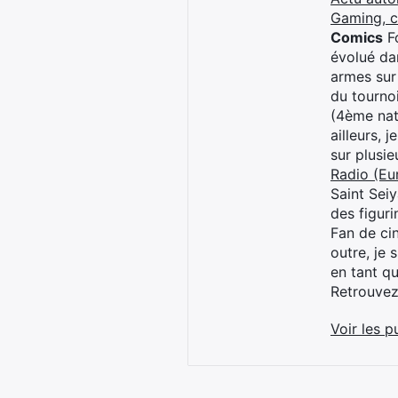
Gaming, 
Comics
Fo
évolué dan
armes sur
du tourno
(4ème nat
ailleurs, 
sur plusi
Radio (Eu
Saint Sei
des figur
Fan de cin
outre, je 
en tant q
Retrouve
Voir les p