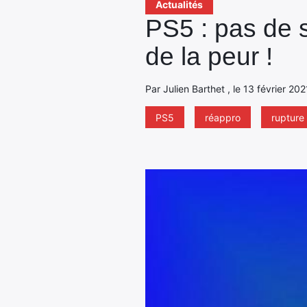
Actualités
PS5 : pas de s
de la peur !
Par Julien Barthet , le 13 février 20
PS5
réappro
rupture