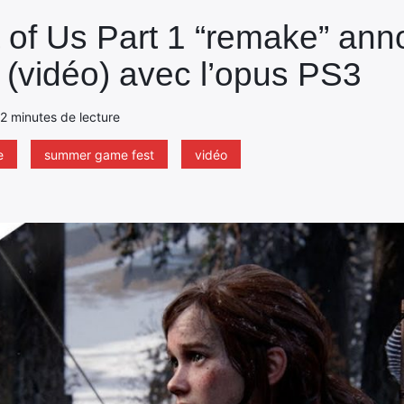
 of Us Part 1 “remake” ann
(vidéo) avec l’opus PS3
- 2 minutes de lecture
e
summer game fest
vidéo