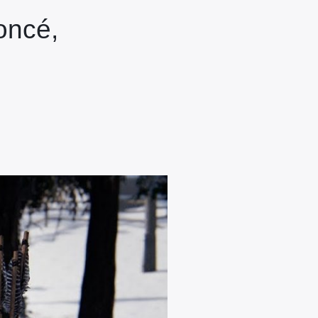
oncé,