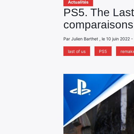
Actualités
PS5. The Last
comparaisons 
Par Julien Barthet , le 10 juin 2022 
last of us
PS5
remak