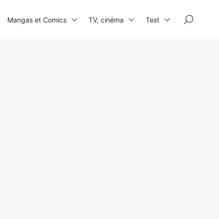
×
Mangas et Comics
TV, cinéma
Test