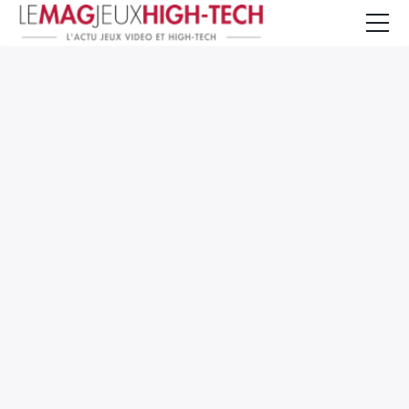
Jeux Vidéo
PC et Hardware
Smartphone et Tablettes
High-Tech
Mangas et Comics
TV, cinéma
Test