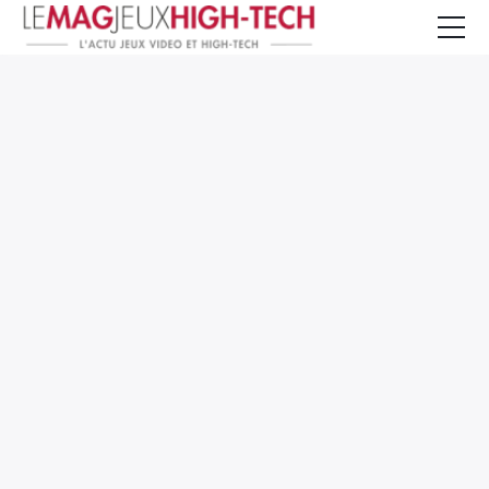
Jeux Vidéo
PC et Hardware
Smartphone et Tablettes
High-Tech
Mangas et Comics
TV, cinéma
Test