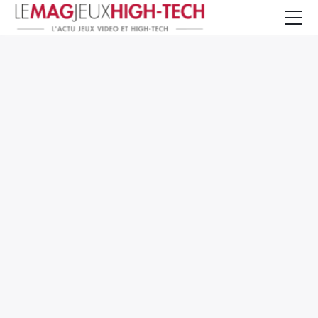
Jeux Vidéo
PC et Hardware
Smartphone et Tablettes
High-Tech
Mangas et Comics
TV, cinéma
Test