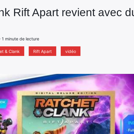
nk Rift Apart revient avec
 - 1 minute de lecture
et & Clank
Rift Apart
vidéo