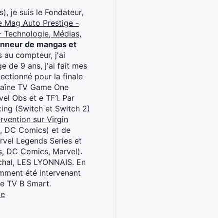
), je suis le Fondateur,
e Mag Auto Prestige -
 Technologie, Médias,
onneur de mangas et
 au compteur, j'ai
 de 9 ans, j'ai fait mes
ctionné pour la finale
chaîne TV Game One
el Obs et e TF1. Par
oxing (Switch et Switch 2)
rvention sur Virgin
l, DC Comics) et de
rvel Legends Series et
s, DC Comics, Marvel).
archal, LES LYONNAIS. En
cemment été intervenant
ne TV B Smart.
be