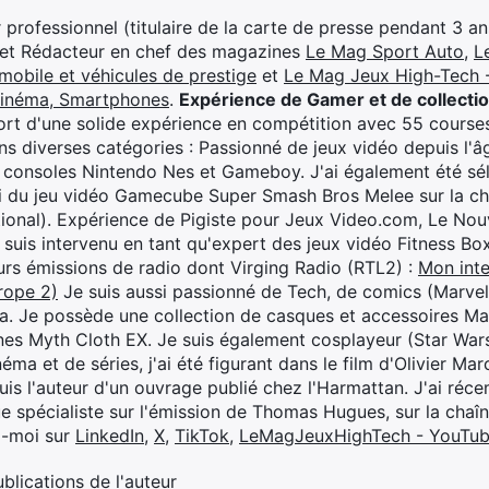
professionnel (titulaire de la carte de presse pendant 3 ans
 et Rédacteur en chef des magazines
Le Mag Sport Auto
,
L
mobile et véhicules de prestige
et
Le Mag Jeux High-Tech -
cinéma, Smartphones
.
Expérience de Gamer et de collecti
rt d'une solide expérience en compétition avec 55 courses
s diverses catégories : Passionné de jeux vidéo depuis l'âge
 consoles Nintendo Nes et Gameboy. J'ai également été séle
i du jeu vidéo Gamecube Super Smash Bros Melee sur la 
ional). Expérience de Pigiste pour Jeux Video.com, Le Nouv
je suis intervenu en tant qu'expert des jeux vidéo Fitness B
eurs émissions de radio dont Virging Radio (RTL2) :
Mon inte
rope 2)
Je suis aussi passionné de Tech, de comics (Marve
ya. Je possède une collection de casques et accessoires Ma
ines Myth Cloth EX. Je suis également cosplayeur (Star War
éma et de séries, j'ai été figurant dans le film d'Olivier M
suis l'auteur d'un ouvrage publié chez l'Harmattan. J'ai ré
ue spécialiste sur l'émission de Thomas Hugues, sur la chaî
z-moi sur
LinkedIn
,
X
,
TikTok
,
LeMagJeuxHighTech - YouTu
ublications de l'auteur