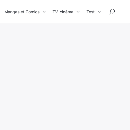
×
Mangas et Comics
TV, cinéma
Test