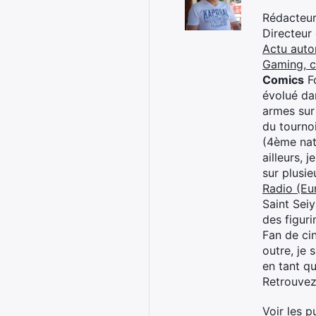
Rédacteur 
Directeur
Actu auto
Gaming, 
Comics
Fo
évolué dan
armes sur
du tourno
(4ème nat
ailleurs, 
sur plusi
Radio (Eu
Saint Sei
des figur
Fan de cin
outre, je 
en tant q
Retrouve
Voir les p