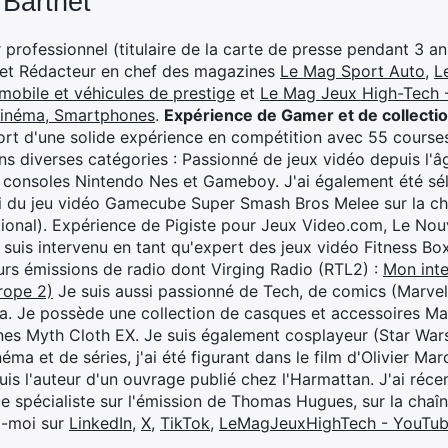
 Barthet
professionnel (titulaire de la carte de presse pendant 3 ans
 et Rédacteur en chef des magazines
Le Mag Sport Auto
,
L
mobile et véhicules de prestige
et
Le Mag Jeux High-Tech -
cinéma, Smartphones
.
Expérience de Gamer et de collecti
rt d'une solide expérience en compétition avec 55 courses
s diverses catégories : Passionné de jeux vidéo depuis l'âge
 consoles Nintendo Nes et Gameboy. J'ai également été séle
i du jeu vidéo Gamecube Super Smash Bros Melee sur la 
ional). Expérience de Pigiste pour Jeux Video.com, Le Nouv
je suis intervenu en tant qu'expert des jeux vidéo Fitness B
eurs émissions de radio dont Virging Radio (RTL2) :
Mon inte
rope 2)
Je suis aussi passionné de Tech, de comics (Marve
ya. Je possède une collection de casques et accessoires Ma
ines Myth Cloth EX. Je suis également cosplayeur (Star War
éma et de séries, j'ai été figurant dans le film d'Olivier M
suis l'auteur d'un ouvrage publié chez l'Harmattan. J'ai ré
ue spécialiste sur l'émission de Thomas Hugues, sur la chaî
z-moi sur
LinkedIn
,
X
,
TikTok
,
LeMagJeuxHighTech - YouTu