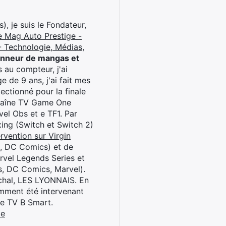
), je suis le Fondateur,
e Mag Auto Prestige -
 Technologie, Médias,
onneur de mangas et
 au compteur, j'ai
 de 9 ans, j'ai fait mes
ctionné pour la finale
chaîne TV Game One
el Obs et e TF1. Par
oxing (Switch et Switch 2)
rvention sur Virgin
l, DC Comics) et de
rvel Legends Series et
s, DC Comics, Marvel).
archal, LES LYONNAIS. En
cemment été intervenant
ne TV B Smart.
be