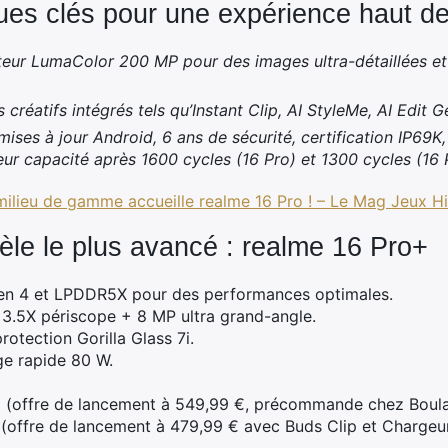
ques clés pour une expérience haut 
eur LumaColor 200 MP pour des images ultra-détaillées et 
ils créatifs intégrés tels qu’Instant Clip, AI StyleMe, AI Edit G
 mises à jour Android, 6 ans de sécurité, certification IP69K
ur capacité après 1600 cycles (16 Pro) et 1300 cycles (16 
lieu de gamme accueille realme 16 Pro ! – Le Mag Jeux H
èle le plus avancé : realme 16 Pro+
en 4 et LPDDR5X pour des performances optimales.
.5X périscope + 8 MP ultra grand-angle.
tection Gorilla Glass 7i.
ge rapide 80 W.
€ (offre de lancement à 549,99 €, précommande chez Boulan
 (offre de lancement à 479,99 € avec Buds Clip et Charg