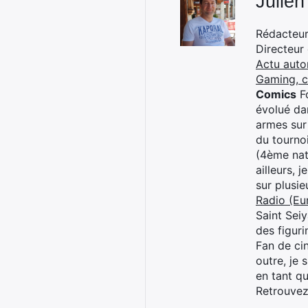
Julien
Rédacteur 
Directeur
Actu auto
Gaming, 
Comics
Fo
évolué dan
armes sur
du tourno
(4ème nat
ailleurs, 
sur plusi
Radio (Eu
Saint Sei
des figur
Fan de cin
outre, je 
en tant q
Retrouve