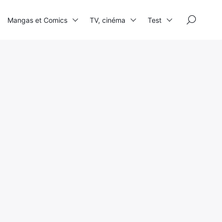
×
Mangas et Comics
TV, cinéma
Test