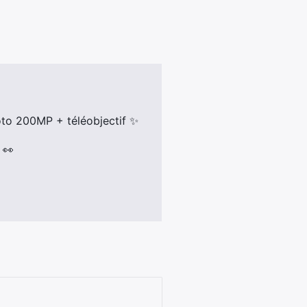
oto 200MP + téléobjectif ✨
 👀