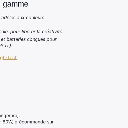
de gamme
fidèles aux couleurs
enie, pour libérer la créativité.
, et batteries conçues pour
Pro+).
igh-Tech
ger ici).
eur 80W, précommande sur