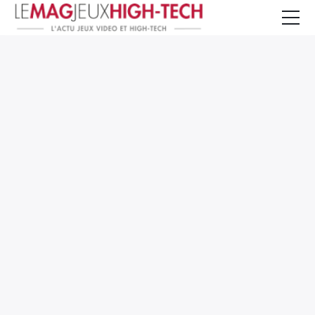
Jeux Vidéo
PC et Hardware
Smartphone et Tablettes
High-Tech
Mangas et Comics
TV, cinéma
Test