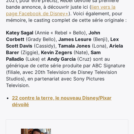
2021, pour être précis), Rebel dévoile sa première
bande annonce, à découvrir juste ici (
lien vers la
page Facebook de Disney+
). Voici également, pour
mémoire, le casting complet de cette série originale :
Katey Sagal
(Annie « Rebel » Bello),
John
Corbett
(Grady Bello),
James Lesure
(Benji),
Lex
Scott Davis
(Cassidy),
Tamala Jones
(Lona),
Ariela
Barer
(Ziggie),
Kevin Zegers
(Nate),
Sam
Palladio
(Luke) et
Andy Garcia
(Cruz) sont au
générique de cette série produite par ABC Signature
(filiale, avec 20th Television de
Disney
Television
Studios), en partenariat avec Sony Pictures
Television.
22 contre la terre, le nouveau Disney/Pixar
dévoilé