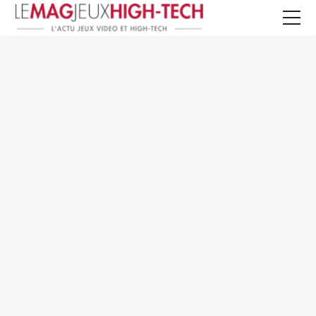
Jeux Vidéo
PC et Hardware
Smartphone et Tablettes
High-Tech
Mangas et Comics
TV, cinéma
Test