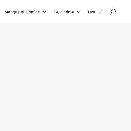
×
Mangas et Comics
TV, cinéma
Test