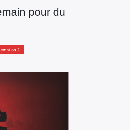
emain pour du
demption 2