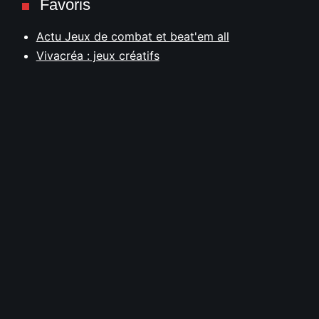
Favoris
Actu Jeux de combat et beat'em all
Vivacréa : jeux créatifs