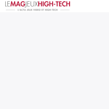
Jeux Vidéo
PC et Hardware
Smartphone et Tablettes
High-Tech
Mangas et Comics
TV, cinéma
Test