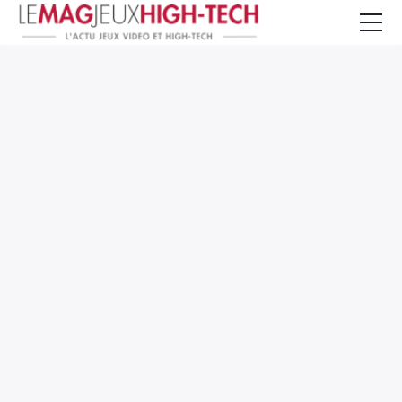
Jeux Vidéo
PC et Hardware
Smartphone et Tablettes
High-Tech
Mangas et Comics
TV, cinéma
Test